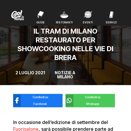
GUIDE
RISTORANTI
EVENTI
SERVIZI
GUIDE
RISTORANTI
EVENTI
SERVIZI
IL TRAM DI MILANO
RESTAURATO PER
SHOWCOOKING NELLE VIE DI
BRERA
2 LUGLIO 2021
NOTIZIE A
MILANO
Condividi su
Condividi su
Facebook
Whatsapp
In occasione dell’edizione di settembre del
Fuorisalone
, sarà possibile prendere parte ad