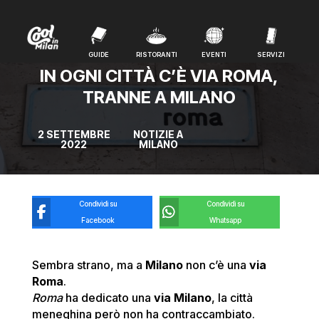
GUIDE
RISTORANTI
EVENTI
SERVIZI
GUIDE
RISTORANTI
EVENTI
SERVIZI
IN OGNI CITTÀ C’È VIA ROMA,
TRANNE A MILANO
2 SETTEMBRE
NOTIZIE A
2022
MILANO
Condividi su
Condividi su
Facebook
Whatsapp
Sembra strano, ma a
Milano
non c’è una
via
Roma
.
Roma
ha dedicato una
via Milano
, la città
meneghina però non ha contraccambiato.