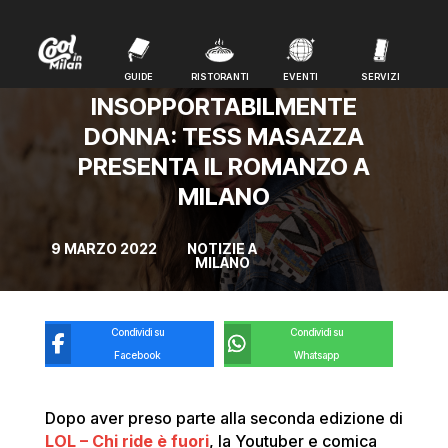
GUIDE
RISTORANTI
EVENTI
SERVIZI
GUIDE
RISTORANTI
EVENTI
SERVIZI
INSOPPORTABILMENTE
DONNA: TESS MASAZZA
PRESENTA IL ROMANZO A
MILANO
9 MARZO 2022
NOTIZIE A
MILANO
Condividi su
Condividi su
Facebook
Whatsapp
Dopo aver preso parte alla seconda edizione di
LOL – Chi ride è fuori
, la Youtuber e comica