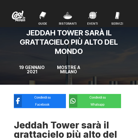
GUIDE
RISTORANTI
EVENTI
SERVIZI
GUIDE
RISTORANTI
EVENTI
SERVIZI
JEDDAH TOWER SARÀ IL
GRATTACIELO PIÙ ALTO DEL
MONDO
19 GENNAIO
MOSTRE A
2021
MILANO
Condividi su
Condividi su
Facebook
Whatsapp
Jeddah Tower sarà il
grattacielo più alto del