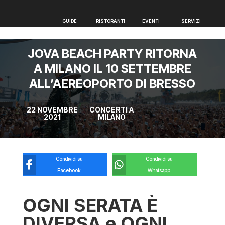
GUIDE
RISTORANTI
EVENTI
SERVIZI
GUIDE
RISTORANTI
EVENTI
SERVIZI
JOVA BEACH PARTY RITORNA
A MILANO IL 10 SETTEMBRE
ALL’AEREOPORTO DI BRESSO
22 NOVEMBRE
CONCERTI A
2021
MILANO
Condividi su
Condividi su
Facebook
Whatsapp
OGNI SERATA È
DIVERSA e OGNI