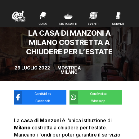
GUIDE
RISTORANTI
EVENTI
SERVIZI
GUIDE
RISTORANTI
EVENTI
SERVIZI
LA CASA DI MANZONI A
MILANO COSTRETTA A
CHIUDERE PER L’ESTATE
29 LUGLIO 2022
MOSTRE A
MILANO
Condividi su
Condividi su
Facebook
Whatsapp
La
casa di Manzoni
è l’unica istituzione di
Milano
costretta a chiudere per l’estate.
Mancano i fondi per poter garantire il servizio