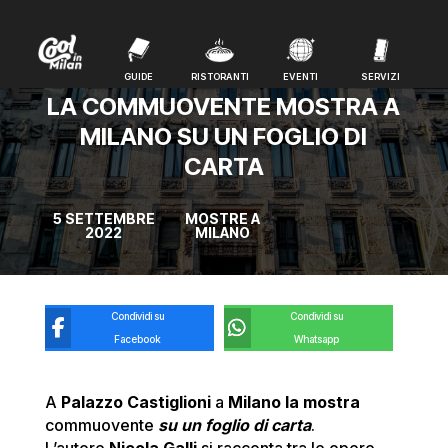
GUIDE
RISTORANTI
EVENTI
SERVIZI
GUIDE
RISTORANTI
EVENTI
SERVIZI
LA COMMUOVENTE MOSTRA A
MILANO SU UN FOGLIO DI
CARTA
5 SETTEMBRE
MOSTRE A
2022
MILANO
Condividi su
Condividi su
Facebook
Whatsapp
A
Palazzo Castiglioni
a
Milano
la mostra
commuovente
su un foglio di carta
.