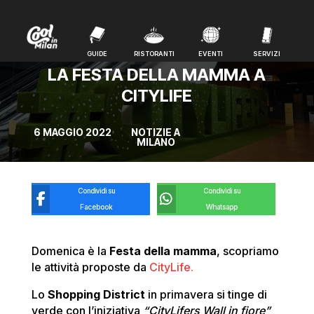
GUIDE
RISTORANTI
EVENTI
SERVIZI
GUIDE
RISTORANTI
EVENTI
SERVIZI
LA FESTA DELLA MAMMA A
CITYLIFE
6 MAGGIO 2022
NOTIZIE A
MILANO
Condividi su
Condividi su
Facebook
Whatsapp
Domenica è la
Festa della mamma
, scopriamo
le attività proposte da
CityLife.
Lo
Shopping District
in primavera si tinge di
verde con l’iniziativa
“CityLifers Wall in fiore”