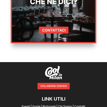
COLLABORA CON NOI
LINK UTILI
Eventi
|
Guide
|
Ristoranti
|
Chi Siamo
|
Contatti