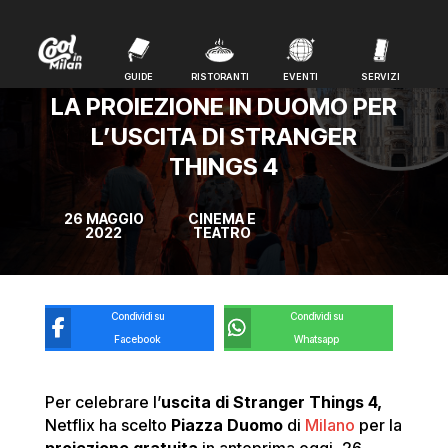
GUIDE
RISTORANTI
EVENTI
SERVIZI
GUIDE
RISTORANTI
EVENTI
SERVIZI
LA PROIEZIONE IN DUOMO PER
L’USCITA DI STRANGER
THINGS 4
26 MAGGIO
CINEMA E
2022
TEATRO
Condividi su
Condividi su
Facebook
Whatsapp
Per celebrare l’
uscita di Stranger Things 4,
Netflix ha scelto
Piazza Duomo
di
Milano
per la