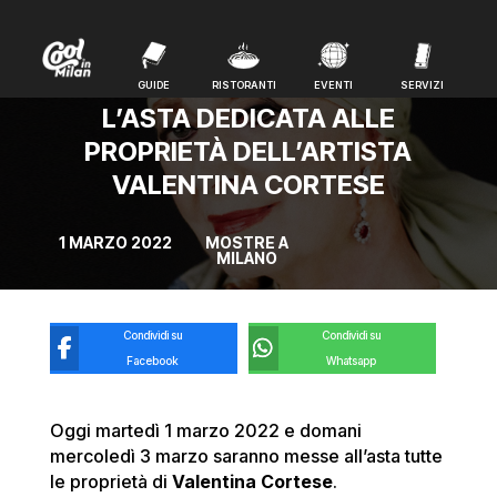
GUIDE
RISTORANTI
EVENTI
SERVIZI
GUIDE
RISTORANTI
EVENTI
SERVIZI
L’ASTA DEDICATA ALLE
PROPRIETÀ DELL’ARTISTA
VALENTINA CORTESE
1 MARZO 2022
MOSTRE A
MILANO
Condividi su
Condividi su
Facebook
Whatsapp
Oggi martedì 1 marzo 2022 e domani
mercoledì 3 marzo saranno messe all’asta tutte
le proprietà di
Valentina Cortese
.