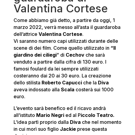
Valentina Cortese
Come abbiamo già detto, a partire da oggi, 1
marzo 2022, verrà messo all’asta il guardaroba
dell’attrice
Valentina Cortese
.
Vi saranno numero capi utilizzati durante delle
scene di dei film. Come quello utilizzato in
“Il
giardino dei ciliegi
” di
Cechov
che sarà
venduto a partire dalla cifra di 130 euro. I
famosi foulard da lei sempre utilizzati
costeranno dai 20 ai 30 euro. La creazione
dello stilista
Roberto Capucci
che la
Diva
aveva indossato alla
Scala
costerà sui 1000
euro.
L’evento sarà benefico ed il ricavo andrà
all’istituto
Mario Negri
ed al P
iccolo Teatro.
L’idea partì proprio dalla
Diva
che nel momento
in cui morì suo figlio
Jackie
prese questa