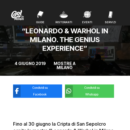
GUIDE
RISTORANTI
EVENTI
SERVIZI
GUIDE
RISTORANTI
EVENTI
SERVIZI
“LEONARDO & WARHOL IN
MILANO. THE GENIUS
EXPERIENCE”
4 GIUGNO 2019
MOSTRE A
MILANO
Condividi su
Condividi su
Facebook
Whatsapp
Fino al 30 giugno la Cripta di San Sepolcro