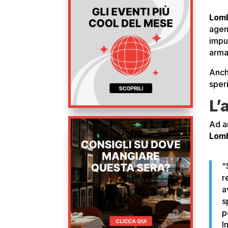
Lom
agent
impul
arma
Anc
sper
L’
Ad a
Lomb
“
r
a
s
p
I