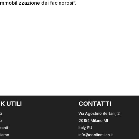
’immobilizzazione dei facinorosi”.
NK UTILI
CONTATTI
i
Via Agostino Bertani, 2
e
20154 Milano MI
ranti
Italy, EU
Siamo
info@coolinmilan.it