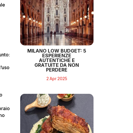
ale
MILANO LOW BUDGET: 5
unto:
ESPERIENZE
AUTENTICHE E
GRATUITE DA NON
l’uso
PERDERE
2 Apr 2025
no
braio
nno