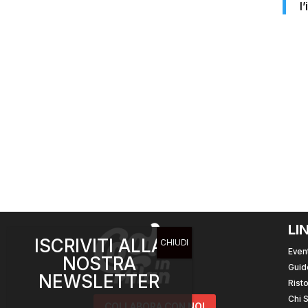
l
LI
ISCRIVITI ALLA
Event
NOSTRA
Guid
NEWSLETTER
Risto
Chi 
COLLABORA CON NOI