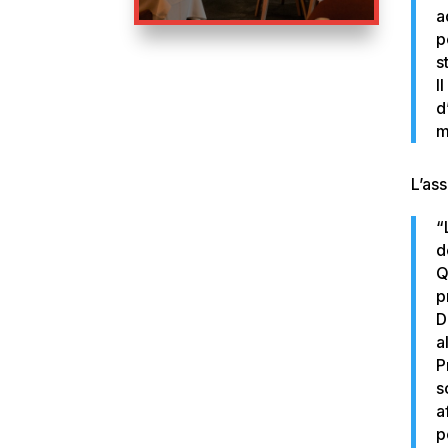
a
p
s
I
d
m
L’ass
“
d
Q
p
D
a
P
s
a
p