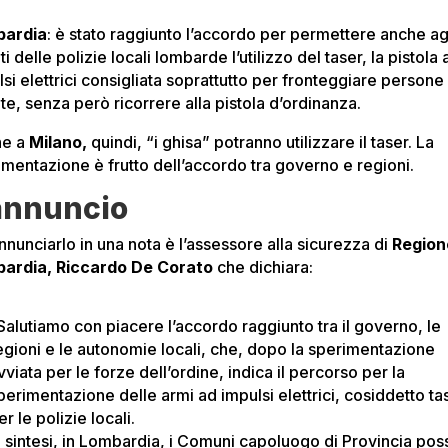
bardia
: è stato raggiunto l’accordo per permettere anche ag
i delle polizie locali lombarde l’utilizzo del taser, la pistola 
si elettrici consigliata soprattutto per fronteggiare persone
te, senza però ricorrere alla pistola d’ordinanza.
he a
Milano,
quindi, “i ghisa” potranno utilizzare il taser. La
imentazione è frutto dell’accordo tra governo e regioni.
annuncio
nnunciarlo in una nota è l’assessore alla sicurezza di
Region
ardia, Riccardo De Corato
che dichiara:
Salutiamo con piacere l’accordo raggiunto tra il governo, le
egioni e le autonomie locali, che, dopo la sperimentazione
vviata per le forze dell’ordine, indica il percorso per la
perimentazione delle armi ad impulsi elettrici, cosiddetto ta
er le polizie locali.
n sintesi, in Lombardia, i Comuni capoluogo di Provincia po