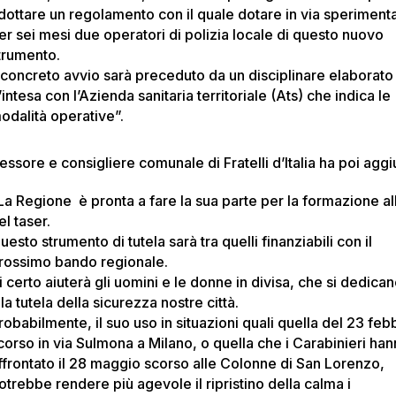
dottare un regolamento con il quale dotare in via speriment
er sei mesi due operatori di polizia locale di questo nuovo
trumento.
l concreto avvio sarà preceduto da un disciplinare elaborato
’intesa con l’Azienda sanitaria territoriale (Ats) che indica le
odalità operative”.
essore e consigliere comunale di Fratelli d’Italia ha poi aggi
La Regione è pronta a fare la sua parte per la formazione al
el taser.
uesto strumento di tutela sarà tra quelli finanziabili con il
rossimo bando regionale.
i certo aiuterà gli uomini e le donne in divisa, che si dedica
lla tutela della sicurezza nostre città.
robabilmente, il suo uso in situazioni quali quella del 23 feb
corso in via Sulmona a Milano, o quella che i Carabinieri ha
ffrontato il 28 maggio scorso alle Colonne di San Lorenzo,
otrebbe rendere più agevole il ripristino della calma i