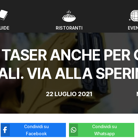
UIDE
RISTORANTI
EVE
UIDE
RISTORANTI
EVE
TASER ANCHE PER G
ALI. VIA ALLA SPE
22 LUGLIO 2021
Condividi su
Condividi su
Facebook
Whatsapp