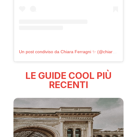
Un post condiviso da Chiara Ferragni ✨ (@chiaraferragni)
LE GUIDE COOL PIÙ
RECENTI