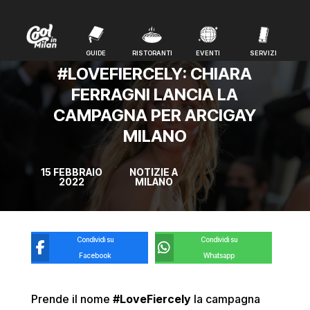
GUIDE
RISTORANTI
EVENTI
SERVIZI
GUIDE
RISTORANTI
EVENTI
SERVIZI
#LOVEFIERCELY: CHIARA
FERRAGNI LANCIA LA
CAMPAGNA PER ARCIGAY
MILANO
15 FEBBRAIO
NOTIZIE A
2022
MILANO
Condividi su
Condividi su
Facebook
Whatsapp
Prende il nome
#LoveFiercely
la campagna