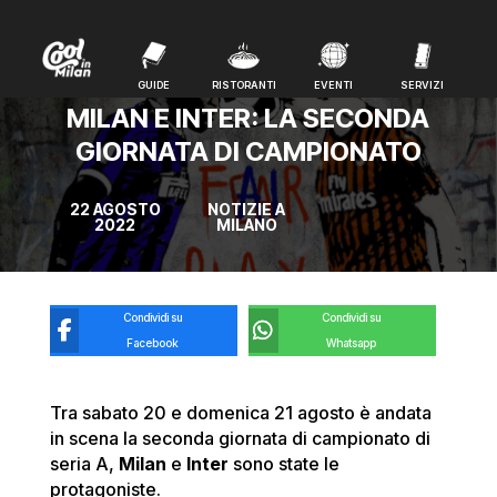
GUIDE
RISTORANTI
EVENTI
SERVIZI
GUIDE
RISTORANTI
EVENTI
SERVIZI
MILAN E INTER: LA SECONDA
GIORNATA DI CAMPIONATO
22 AGOSTO
NOTIZIE A
2022
MILANO
Condividi su
Condividi su
Facebook
Whatsapp
Tra sabato 20 e domenica 21 agosto è andata
in scena la seconda giornata di campionato di
seria A,
Milan
e
Inter
sono state le
protagoniste.