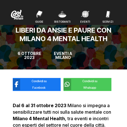
GUIDE
RISTORANTI
EVENTI
SERVIZI
GUIDE
RISTORANTI
EVENTI
SERVIZI
LIBERI DA ANSIE E PAURE CON
MILANO 4 MENTAL HEALTH
6 OTTOBRE
EVENTI A
2023
MILANO
Condividi su
Condividi su
Facebook
Whatsapp
Dal 6 al 31 ottobre 2023
Milano si impegna a
sensibilizzare tutti noi sulla salute mentale con
Milano 4 Mental Health
, tra eventi e incontri
con esperti del settore nel cuore della città.