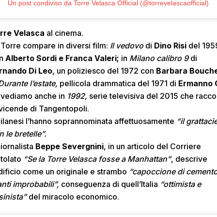
Un post condiviso da Torre Velasca Official (@torrevelascaofficial)
rre Velasca
al cinema.
 Torre compare in diversi film:
Il vedovo
di
Dino Risi
del 195
on
Alberto Sordi e Franca Valeri;
in
Milano calibro 9
di
rnando Di Leo
, un poliziesco del 1972 con
Barbara Bouch
urante l’estate,
pellicola drammatica del 1971 di
Ermanno O
 vediamo anche in
1992,
serie televisiva del 2015 che racco
 vicende di Tangentopoli.
milanesi l’hanno soprannominata affettuosamente
“il grattaci
 le bretelle”.
giornalista
Beppe Severgnini
, in un articolo del Corriere
itolato
“Se la Torre Velasca fosse a Manhattan”
, descrive
edificio come un originale e strambo
“capoccione di cement
anti improbabili”,
conseguenza di quell’Italia
“ottimista e
sinista”
del miracolo economico.