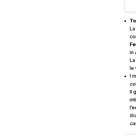
To
La
c
Fe
in
D
La
le
I 
con
Il 
int
l’
tir
ca