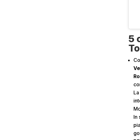
5 
To
Co
Ve
Ro
co
La
in
Mo
In
pi
go