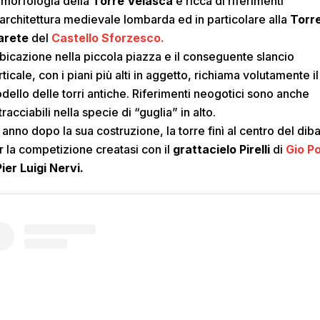
 morfologia della
Torre Velasca
è ricca di riferimenti
l’architettura medievale lombarda ed in particolare alla
Torre
larete
del
Castello Sforzesco.
ubicazione nella piccola piazza e il conseguente slancio
rticale, con i piani più alti in aggetto, richiama volutamente il
dello delle torri antiche. Riferimenti neogotici sono anche
tracciabili nella specie di “guglia” in alto.
 anno dopo la sua costruzione, la torre finì al centro del diba
r la competizione creatasi con il
grattacielo Pirelli
di
Gio Po
Pier Luigi Nervi.