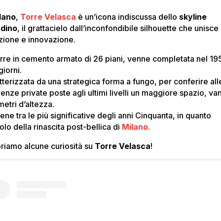
lano
,
Torre Velasca
è un’icona indiscussa dello
skyline
adino
, il grattacielo dall’inconfondibile silhouette che unisce
izione e innovazione.
orre in cemento armato di 26 piani, venne completata nel 19
giorni.
tterizzata da una strategica forma a fungo, per conferire all
enze private poste agli ultimi livelli un maggiore spazio, va
etri d’altezza.
tiene tra le più significative degli anni Cinquanta, in quanto
lo della rinascita post-bellica di
Milano
.
riamo alcune curiosità su
Torre Velasca
!