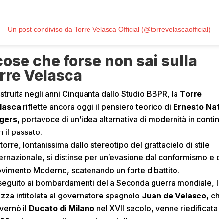
Un post condiviso da Torre Velasca Official (@torrevelascaofficial)
cose che forse non sai sulla
rre Velasca
struita negli anni Cinquanta dallo Studio BBPR, la
Torre
lasca
riflette ancora oggi il pensiero teorico di
Ernesto Na
gers,
portavoce di un’idea alternativa di modernità in contin
n il passato.
 torre, lontanissima dallo stereotipo del grattacielo di stile
ternazionale, si distinse per un’evasione dal conformismo e 
vimento Moderno, scatenando un forte dibattito.
 seguito ai bombardamenti della Seconda guerra mondiale, l
azza intitolata al governatore spagnolo
Juan de Velasco,
c
vernò il
Ducato di Milano
nel XVII secolo, venne riedificata