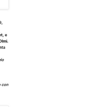
9,
et
, e
lmi.
nta
elo
o con