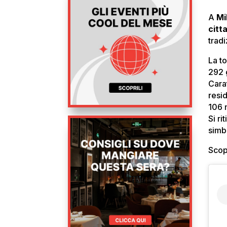
A
Mi
citt
trad
La t
292 
Cara
resid
106 m
Si ri
simbo
Scop