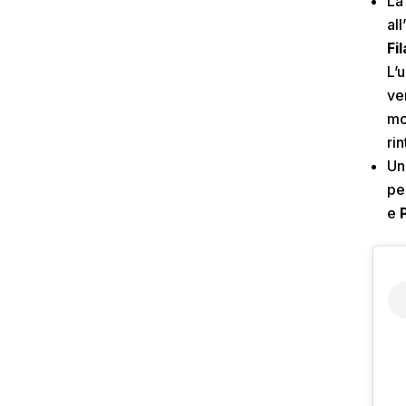
La
al
Fi
L’
ve
mo
rin
Un
pe
e