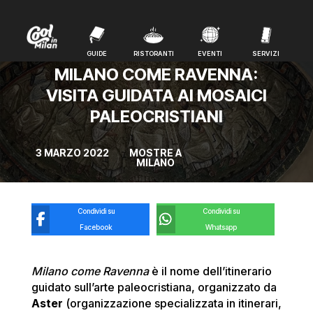
GUIDE
RISTORANTI
EVENTI
SERVIZI
GUIDE
RISTORANTI
EVENTI
SERVIZI
MILANO COME RAVENNA:
VISITA GUIDATA AI MOSAICI
PALEOCRISTIANI
3 MARZO 2022
MOSTRE A
MILANO
Condividi su
Condividi su
Facebook
Whatsapp
Milano come Ravenna
è il nome dell’itinerario
guidato sull’arte paleocristiana, organizzato da
Aster
(organizzazione specializzata in itinerari,