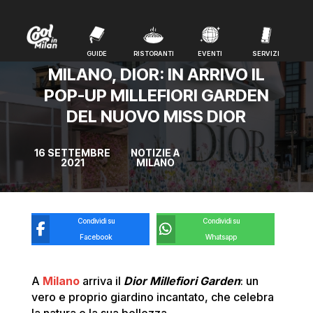
GUIDE
RISTORANTI
EVENTI
SERVIZI
GUIDE
RISTORANTI
EVENTI
SERVIZI
MILANO, DIOR: IN ARRIVO IL
POP-UP MILLEFIORI GARDEN
DEL NUOVO MISS DIOR
16 SETTEMBRE
NOTIZIE A
2021
MILANO
Condividi su
Condividi su
Facebook
Whatsapp
A
Milano
arriva il
Dior Millefiori Garden
: un
vero e proprio giardino incantato, che celebra