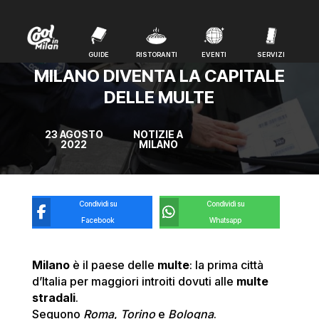
GUIDE
RISTORANTI
EVENTI
SERVIZI
GUIDE
RISTORANTI
EVENTI
SERVIZI
MILANO DIVENTA LA CAPITALE
DELLE MULTE
23 AGOSTO
NOTIZIE A
2022
MILANO
Condividi su
Condividi su
Facebook
Whatsapp
Milano
è il paese delle
multe
: la prima città
d’Italia per maggiori introiti dovuti alle
multe
stradali
.
Seguono
Roma
,
Torino
e
Bologna
.