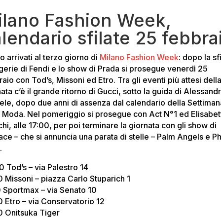
ilano Fashion Week,
lendario sfilate 25 febbra
 arrivati al terzo giorno di
Milano Fashion Week
: dopo la sf
ingerie di Fendi e lo show di Prada si prosegue venerdì 25
aio con Tod’s, Missoni ed Etro. Tra gli eventi più attesi dell
ata c’è il grande ritorno di Gucci, sotto la guida di Alessand
ele, dopo due anni di assenza dal calendario della Settiman
a Moda. Nel pomeriggio si prosegue con Act N°1 ed Elisabet
hi, alle 17:00, per poi terminare la giornata con gli show di
ace – che si annuncia una parata di stelle – Palm Angels e Ph
.
0 Tod’s – via Palestro 14
0 Missoni – piazza Carlo Stuparich 1
0 Sportmax – via Senato 10
0 Etro – via Conservatorio 12
0 Onitsuka Tiger