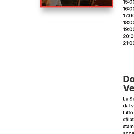
15:0
16:0
17:00
18:00
19:0
20:0
21:00
Do
Ve
La Se
dal v
tutt
sfila
stamp
appa