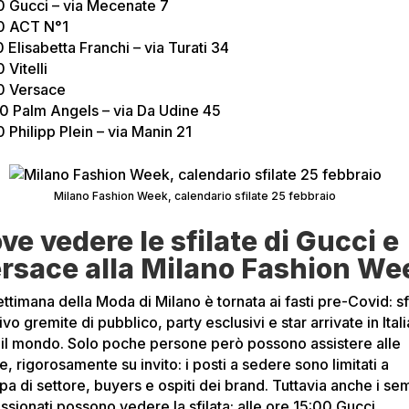
0 Gucci – via Mecenate 7
0 ACT N°1
 Elisabetta Franchi – via Turati 34
 Vitelli
0 Versace
0 Palm Angels – via Da Udine 45
 Philipp Plein – via Manin 21
Milano Fashion Week, calendario sfilate 25 febbraio
ve vedere le sfilate di Gucci e
rsace alla Milano Fashion We
ttimana della Moda di Milano è tornata ai fasti pre-Covid: sf
ivo gremite di pubblico, party esclusivi e star arrivate in Ital
o il mondo. Solo poche persone però possono assistere alle
te, rigorosamente su invito: i posti a sedere sono limitati a
a di settore, buyers e ospiti dei brand. Tuttavia anche i sem
ssionati possono vedere la sfilata: alle ore 15:00 Gucci