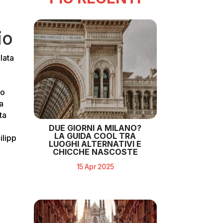
io
ilata
a
ro
a
ta
DUE GIORNI A MILANO?
LA GUIDA COOL TRA
ilipp
LUOGHI ALTERNATIVI E
CHICCHE NASCOSTE
15 Apr 2025