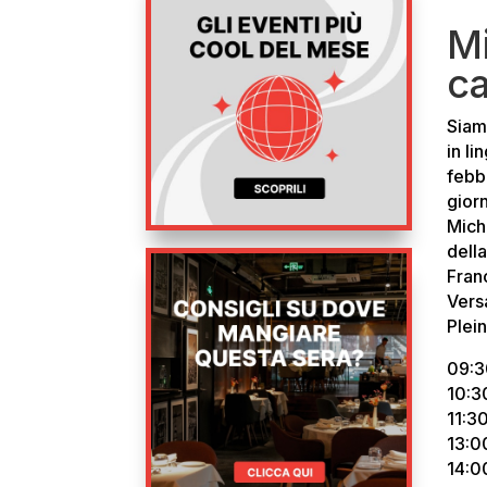
M
ca
Siamo
in l
febbr
giorn
Mich
dell
Franc
Vers
Plein
09:3
10:3
11:3
13:0
14:0