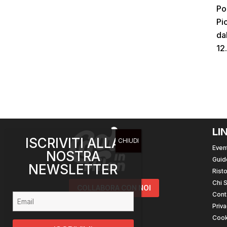
Po
Pi
da
12
LI
ISCRIVITI ALLA
Event
NOSTRA
Guid
NEWSLETTER
Risto
Chi 
COLLABORA CON NOI
Cont
Priva
Cook