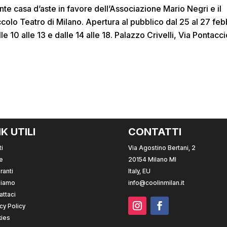
nte casa d’aste in favore dell’Associazione Mario Negri e il
ccolo Teatro di Milano. Apertura al pubblico dal 25 al 27 feb
lle 10 alle 13 e dalle 14 alle 18. Palazzo Crivelli, Via Pontacci
.
NK UTILI
CONTATTI
i
Via Agostino Bertani, 2
e
20154 Milano MI
ranti
Italy, EU
Siamo
info@coolinmilan.it
attaci
cy Policy
ies