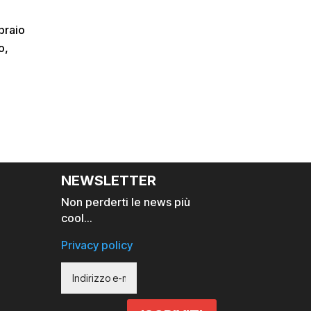
braio
o,
NEWSLETTER
Non perderti le news più
cool…
Privacy policy