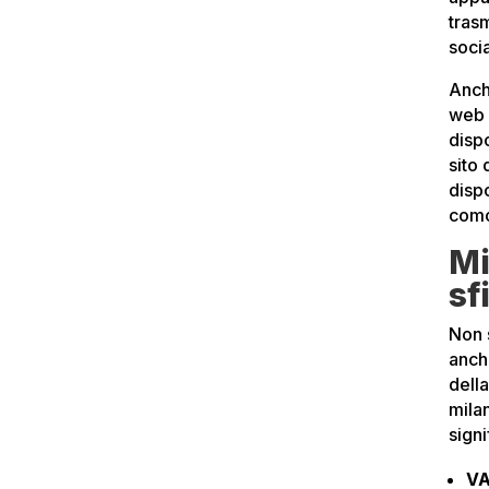
tras
socia
Anche
web 
dispo
sito
disp
como
Mi
sf
Non 
anc
dell
mila
sign
VA