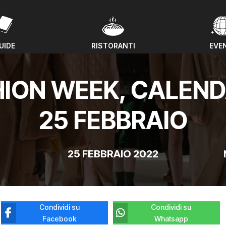
UIDE
RISTORANTI
EVE
UIDE
RISTORANTI
EVE
ION WEEK, CALEND
25 FEBBRAIO
25 FEBBRAIO 2022
Condividi su
Condividi su
Facebook
Whatsapp