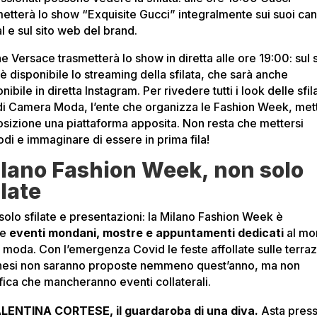
metterà lo show “Exquisite Gucci” integralmente sui suoi can
l e sul sito web del brand.
 Versace trasmetterà lo show in diretta alle ore 19:00: sul s
è disponibile lo streaming della sfilata, che sarà anche
nibile in diretta Instagram. Per rivedere tutti i look delle sfila
 di Camera Moda, l’ente che organizza le Fashion Week, met
osizione una piattaforma apposita. Non resta che mettersi
di e immaginare di essere in prima fila!
lano Fashion Week, non solo
ilate
solo sfilate e presentazioni: la Milano Fashion Week è
he
eventi mondani, mostre e appuntamenti dedicati
al mo
a moda. Con l’emergenza Covid le feste affollate sulle terra
nesi non saranno proposte nemmeno quest’anno, ma non
ifica che mancheranno eventi collaterali.
LENTINA CORTESE, il guardaroba di una diva.
Asta press