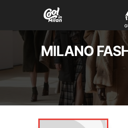
G
G
MILANO FASH