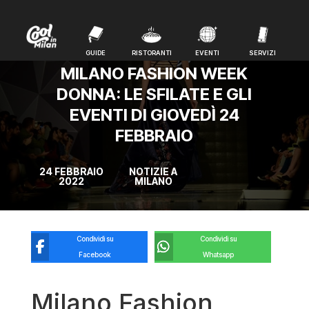
GUIDE
RISTORANTI
EVENTI
SERVIZI
GUIDE
RISTORANTI
EVENTI
SERVIZI
MILANO FASHION WEEK
DONNA: LE SFILATE E GLI
EVENTI DI GIOVEDÌ 24
FEBBRAIO
24 FEBBRAIO
NOTIZIE A
2022
MILANO
Condividi su
Condividi su
Facebook
Whatsapp
Milano Fashion