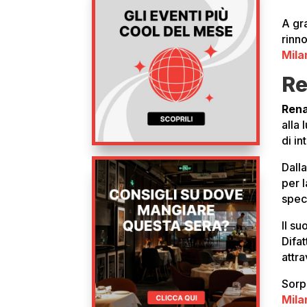
A gr
rinn
Mila
Re
Rena
alla 
di in
Dalla
per l
speci
Il s
Difat
attr
Sorp
Mila