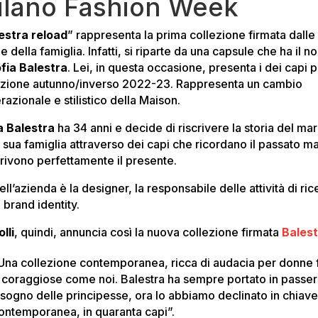
ilano Fashion Week
estra reload
” rappresenta la prima collezione firmata dalle
 della famiglia. Infatti, si riparte da una capsule che ha il 
fia Balestra
. Lei, in questa occasione, presenta i dei capi p
ezione autunno/inverso 2022-23. Rappresenta un cambio
azionale e stilistico della Maison.
a Balestra
ha 34 anni e decide di riscrivere la storia del ma
a sua famiglia attraverso dei capi che ricordano il passato m
rivono perfettamente il presente.
ell’azienda è la designer, la responsabile delle attività di ri
 brand identity.
lli
, quindi, annuncia così la nuova collezione firmata
Bales
Una collezione contemporanea, ricca di audacia per donne f
 coraggiose come noi. Balestra ha sempre portato in passer
l sogno delle principesse, ora lo abbiamo declinato in chiav
ontemporanea, in quaranta capi”.