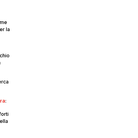
nome
er la
rchio
a
cerca
tra
:
orti
ella
e