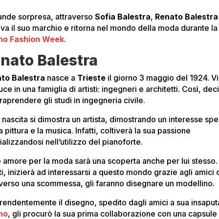
ande sorpresa, attraverso
Sofia Balestra
,
Renato Balestra
ova il suo marchio e ritorna nel mondo della moda durante la
no Fashion Week
.
nato Balestra
to Balestra
nasce a
Trieste
il giorno 3 maggio del 1924. V
luce in una famiglia di artisti: ingegneri e architetti. Così, dec
traprendere gli studi in ingegneria civile.
 nascita si dimostra un artista, dimostrando un interesse spe
a pittura e la musica. Infatti, coltiverà la sua passione
alizzandosi nell’utilizzo del pianoforte.
uo amore per la moda sarà una scoperta anche per lui stesso.
ti, inizierà ad interessarsi a questo mondo grazie agli amici 
averso una scommessa, gli faranno disegnare un modellino.
rendentemente il disegno, spedito dagli amici a sua insaput
no
, gli procurò la sua prima collaborazione con una capsule 