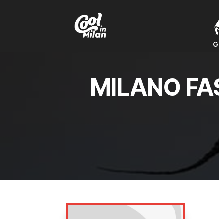
G
G
MILANO FA