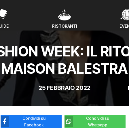
UIDE
RISTORANTI
EVE
UIDE
RISTORANTI
EVE
SHION WEEK: IL RIT
MAISON BALESTRA
25 FEBBRAIO 2022
Condividi su
Condividi su
Facebook
Whatsapp