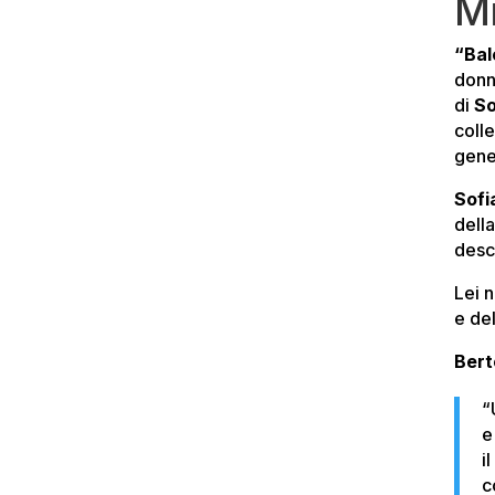
M
“Bal
donne
di
So
coll
gener
Sofi
dell
desc
Lei n
e del
Berto
“
e
i
c