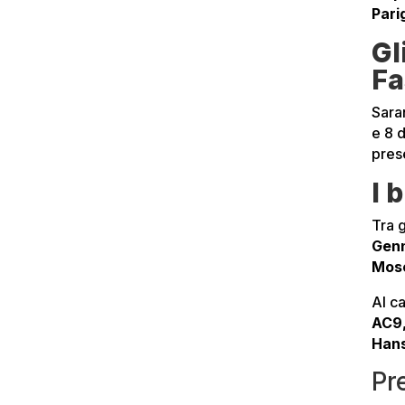
Pari
Gl
Fa
Saran
e 8 d
pres
I 
Tra 
Genn
Mosc
Al ca
AC9,
Hans
Pr