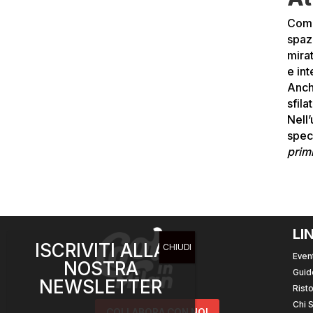
Come
spaz
mirat
e int
Anch
sfila
Nell’
spec
prim
LI
ISCRIVITI ALLA
Event
NOSTRA
Guid
NEWSLETTER
Risto
Chi 
COLLABORA CON NOI