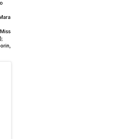
no
 Mara
 Miss
);
orin,