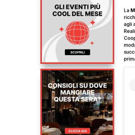
La
M
ricc
agli 
Reali
Coop
mod
succ
prim