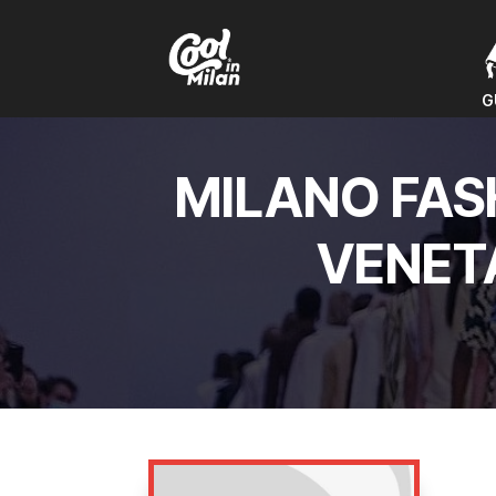
G
G
MILANO FAS
VENETA