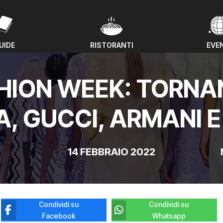
UIDE
RISTORANTI
EVE
UIDE
RISTORANTI
EVE
HION WEEK: TORN
, GUCCI, ARMANI E
14 FEBBRAIO 2022
Condividi su
Condividi su
Facebook
Whatsapp