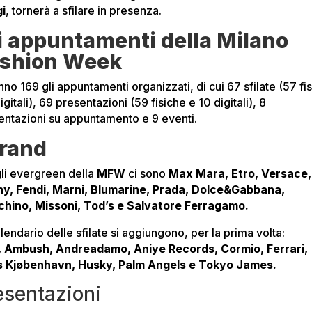
gi
, tornerà a sfilare in presenza.
i appuntamenti della Milano
shion Week
no 169 gli appuntamenti organizzati, di cui 67 sfilate (57 fi
igitali), 69 presentazioni (59 fisiche e 10 digitali), 8
entazioni su appuntamento e 9 eventi.
brand
gli evergreen della
MFW
ci sono
Max Mara, Etro, Versace,
y, Fendi, Marni, Blumarine, Prada, Dolce&Gabbana,
hino, Missoni, Tod’s e Salvatore Ferragamo.
lendario delle sfilate si aggiungono, per la prima volta:
 Ambush, Andreadamo, Aniye Records, Cormio, Ferrari,
 Kjøbenhavn, Husky, Palm Angels e Tokyo James.
esentazioni