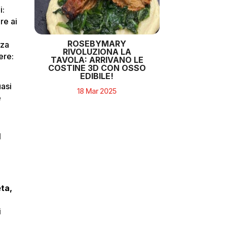
i:
re ai
ROSEBYMARY
nza
RIVOLUZIONA LA
ere:
TAVOLA: ARRIVANO LE
COSTINE 3D CON OSSO
EDIBILE!
uasi
18 Mar 2025
e
l
ta,
i