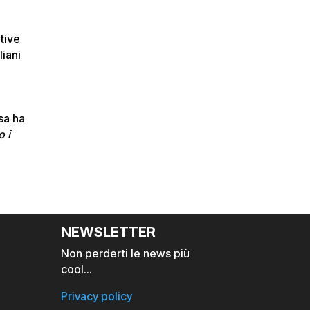
tive
liani
e
asa ha
o i
NEWSLETTER
Non perderti le news più
cool…
Privacy policy