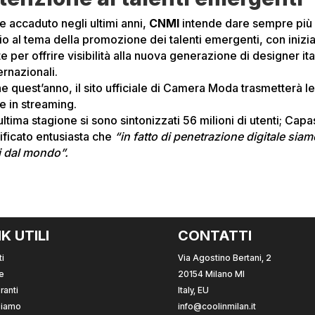
 accaduto negli ultimi anni,
CNMI
intende dare sempre più
io al tema della promozione dei talenti emergenti, con inizia
e per offrire visibilità alla nuova generazione di designer ita
ernazionali.
e quest’anno, il sito ufficiale di Camera Moda trasmetterà l
te in streaming.
ultima stagione si sono sintonizzati 56 milioni di utenti; Cap
ificato entusiasta che
“in fatto di penetrazione digitale siam
i dal mondo”.
NK UTILI
CONTATTI
i
Via Agostino Bertani, 2
e
20154 Milano MI
ranti
Italy, EU
Siamo
info@coolinmilan.it