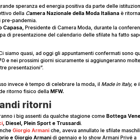
grande speranza ed energia positiva da parte delle istituzion
ettivo della
C
amera Nazionale della Moda Italiana
è ritorna
lli pre-pandemia.
o Capasa,
Presidente di Camera Moda, durante la confere
pa di presentazione del calendario delle sfilate ha fatto sap
Ci siamo quasi, ad oggi gli appuntamenti confermati sono q
70 e nei prossimi giorni sicuramente si aggiungeranno molt
ltre presentazioni”.
so invece è tempo di celebrare la moda, il
Made in Italy,
e i
e ritorno fisico della
MFW.
andi ritorni
eranno i big assenti da qualche stagione come
Bottega Vene
ci
, Diesel, Plein Sport e Trussardi
.
anche
Giorgio Armani
che, aveva annullato le sfilate maschil
rio e Giorgio Armani
di gennaio e lo show Armani Privé a