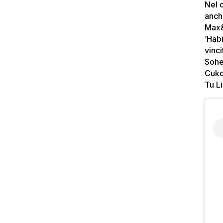
Nel 
anch
Max&
‘Hab
vinc
Sohe
Cuko
Tu Li