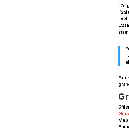
C’è 
l’obi
live
Carl
stam
“
1
a
Ades
grand
Gr
Sfil
Guc
Ma 
Empo