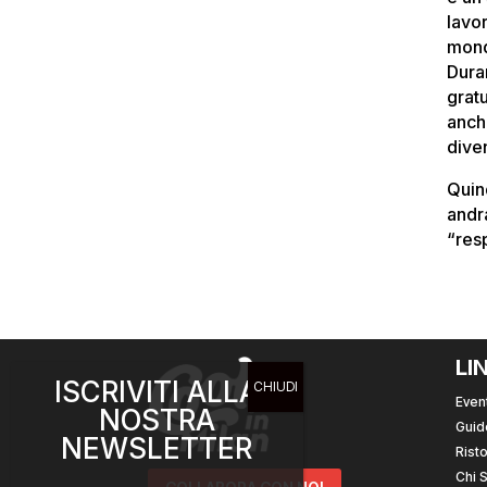
lavor
mon
Dura
grat
anch
diven
Quin
andra
“resp
LI
ISCRIVITI ALLA
Event
NOSTRA
Guid
NEWSLETTER
Risto
Chi 