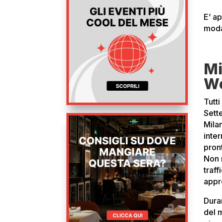
E’ a
moda
Mi
W
Tutti
Sett
Milan
inter
pron
Non 
traff
appr
Dura
del 