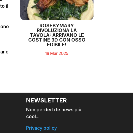
o il
ROSEBYMARY
gono
RIVOLUZIONA LA
TAVOLA: ARRIVANO LE
COSTINE 3D CON OSSO
EDIBILE!
lano
18 Mar 2025
NEWSLETTER
Non perderti le news più
cool…
Privacy policy