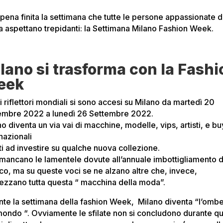
ppena finita la settimana che tutte le persone appassionate d
 aspettano trepidanti: la Settimana Milano Fashion Week.
lano si trasforma con la Fashi
eek
 i riflettori mondiali si sono accesi su Milano da martedì 20
embre 2022 a lunedì 26 Settembre 2022.
o diventa un via vai di macchine, modelle, vips, artisti, e b
nazionali
ti ad investire su qualche nuova collezione.
mancano le lamentele dovute all’annuale imbottigliamento d
ico, ma su queste voci se ne alzano altre che, invece,
ezzano tutta questa “ macchina della moda”.
nte la settimana della fashion Week, Milano diventa “l’ombe
mondo “. Ovviamente le sfilate non si concludono durante qu