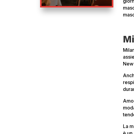
gior
masch
masc
Mi
Mila
assi
New 
Anch
respi
duran
Amo 
moda
tende
La m
è un