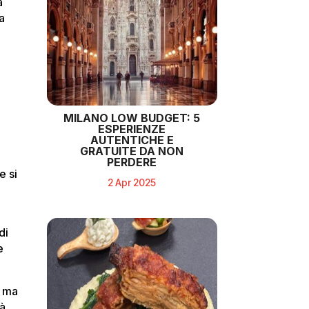
a
a
MILANO LOW BUDGET: 5
ESPERIENZE
AUTENTICHE E
GRATUITE DA NON
PERDERE
e si
2 Apr 2025
di
e
, ma
tà