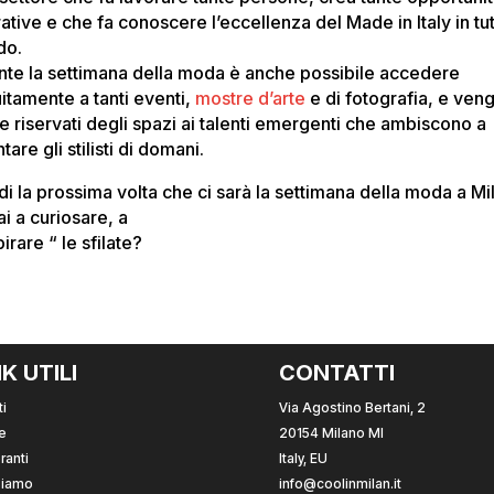
ative e che fa conoscere l’eccellenza del Made in Italy in tutt
do.
nte la settimana della moda è anche possibile accedere
uitamente a tanti eventi,
mostre d’arte
e di fotografia, e ven
e riservati degli spazi ai talenti emergenti che ambiscono a
tare gli stilisti di domani.
di la prossima volta che ci sarà la settimana della moda a Mi
i a curiosare, a
irare “ le sfilate?
NK UTILI
CONTATTI
i
Via Agostino Bertani, 2
e
20154 Milano MI
ranti
Italy, EU
Siamo
info@coolinmilan.it