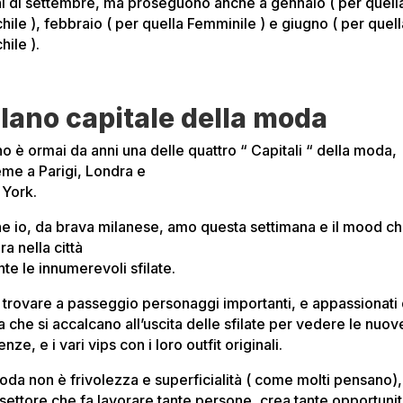
ni di settembre, ma proseguono anche a gennaio ( per quell
ile ), febbraio ( per quella Femminile ) e giugno ( per quell
hile ).
lano capitale della moda
no è ormai da anni una delle quattro “ Capitali “ della moda,
eme a Parigi, Londra e
York.
e io, da brava milanese, amo questa settimana e il mood ch
ra nella città
te le innumerevoli sfilate.
trovare a passeggio personaggi importanti, e appassionati 
 che si accalcano all’uscita delle sfilate per vedere le nuov
nze, e i vari vips con i loro outfit originali.
oda non è frivolezza e superficialità ( come molti pensano)
 settore che fa lavorare tante persone, crea tante opportuni