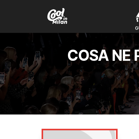
G
G
COSA NE 