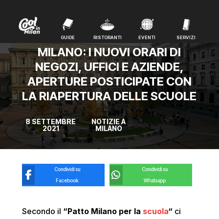
GUIDE
RISTORANTI
EVENTI
SERVIZI
GUIDE
RISTORANTI
EVENTI
SERVIZI
MILANO: I NUOVI ORARI DI
NEGOZI, UFFICI E AZIENDE,
APERTURE POSTICIPATE CON
LA RIAPERTURA DELLE SCUOLE
8 SETTEMBRE
NOTIZIE A
2021
MILANO
Condividi su
Condividi su
Facebook
Whatsapp
Secondo il
“Patto Milano per la
scuola
“
ci