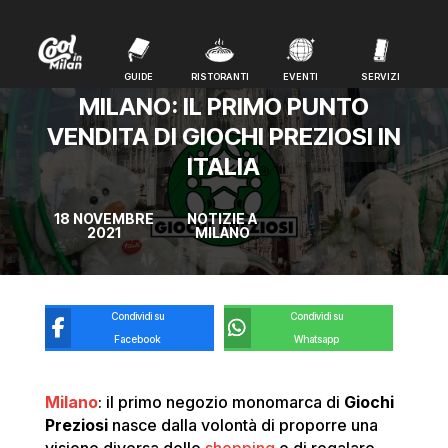
GUIDE
RISTORANTI
EVENTI
SERVIZI
GUIDE
RISTORANTI
EVENTI
SERVIZI
MILANO: IL PRIMO PUNTO
VENDITA DI GIOCHI PREZIOSI IN
ITALIA
18 NOVEMBRE
NOTIZIE A
2021
MILANO
Condividi su
Condividi su
Facebook
Whatsapp
Milano
: il primo negozio monomarca di
Giochi
Preziosi
nasce dalla volontà di proporre una