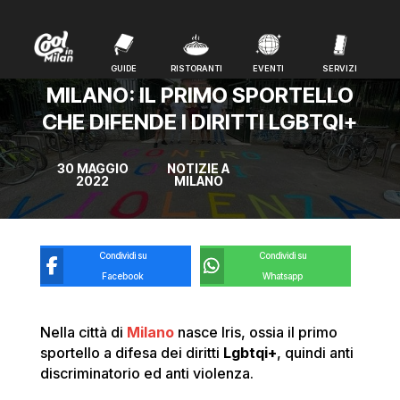
GUIDE
RISTORANTI
EVENTI
SERVIZI
GUIDE
RISTORANTI
EVENTI
SERVIZI
MILANO: IL PRIMO SPORTELLO
CHE DIFENDE I DIRITTI LGBTQI+
30 MAGGIO
NOTIZIE A
2022
MILANO
Condividi su
Condividi su
Facebook
Whatsapp
Nella città di
Milano
nasce Iris, ossia il primo
sportello a difesa dei diritti
Lgbtqi+
, quindi anti
discriminatorio ed anti violenza.