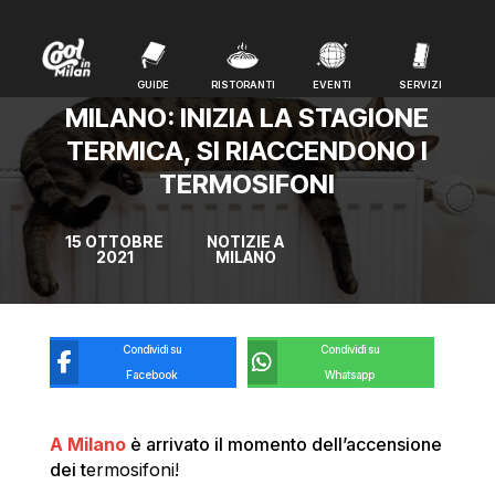
GUIDE
RISTORANTI
EVENTI
SERVIZI
GUIDE
RISTORANTI
EVENTI
SERVIZI
MILANO: INIZIA LA STAGIONE
TERMICA, SI RIACCENDONO I
TERMOSIFONI
15 OTTOBRE
NOTIZIE A
2021
MILANO
Condividi su
Condividi su
Facebook
Whatsapp
A Milano
è arrivato il momento dell’accensione
dei t
ermosifoni!