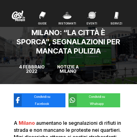
GUIDE
RISTORANTI
EVENTI
SERVIZI
GUIDE
RISTORANTI
EVENTI
SERVIZI
MILANO: “LA CITTÀ È
SPORCA”, SEGNALAZIONI PER
MANCATA PULIZIA
4 FEBBRAIO
NOTIZIE A
2022
MILANO
Condividi su
Condividi su
Facebook
Whatsapp
A
Milano
aumentano le segnalazioni di rifiuti in
strada e non mancano le proteste nei quartieri.