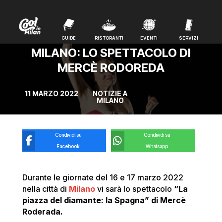
GUIDE
RISTORANTI
EVENTI
SERVIZI
GUIDE
RISTORANTI
EVENTI
SERVIZI
MILANO: LO SPETTACOLO DI
MERCÈ RODOREDA
11 MARZO 2022
NOTIZIE A
MILANO
Condividi su
Condividi su
Facebook
Whatsapp
Durante le giornate del 16 e 17 marzo 2022
nella città di
Milano
vi sarà lo spettacolo
“La
piazza del diamante: la Spagna” di Mercè
Roderada.