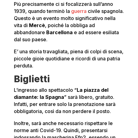
Più precisamente ci si focalizzerà sull’anno
1939, quando terminò la
guerra
civile spagnola.
Questo è un evento molto significativo nella
vita di
Mercè
, poiché la obbliga ad
abbandonare
Barcellona
e ad essere esiliata
dal suo paese.
E’ una storia travagliata, piena di colpi di scena,
piccole gioie quotidiane e ricordi di una patria
perduta.
Biglietti
L’ingresso allo spettacolo
“
La piazza del
diamante: la Spagna
” sarà libero, gratuito.
Infatti, per entrare solo la prenotazione sarà
obbligatoria, così da non perdere il posto.
Inoltre, sarà anche necessario rispettare le
norme anti Covid-19. Quindi, presentarsi
indossando la mascherina Ffp2, essendo un