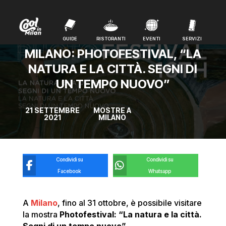
GUIDE
RISTORANTI
EVENTI
SERVIZI
GUIDE
RISTORANTI
EVENTI
SERVIZI
MILANO: PHOTOFESTIVAL, “LA
NATURA E LA CITTÀ. SEGNI DI
UN TEMPO NUOVO”
21 SETTEMBRE
MOSTRE A
2021
MILANO
Condividi su
Condividi su
Facebook
Whatsapp
A
Milano
, fino al 31 ottobre, è possibile visitare
la mostra
Photofestival: “La natura e la città.