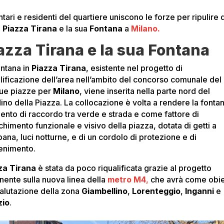
tari e residenti del quartiere uniscono le forze per ripulire 
i
Piazza Tirana
e la sua
Fontana
a
Milano.
azza Tirana e la sua Fontana
ontana in
Piazza Tirana
, esistente nel progetto di
alificazione dell’area nell’ambito del concorso comunale del
ue piazze per
Milano
, viene inserita nella parte nord del
dino della Piazza. La collocazione è volta a rendere la fonta
ento di raccordo tra verde e strada e come fattore di
chimento funzionale e visivo della piazza, dotata di getti a
ana, luci notturne, e di un cordolo di protezione e di
enimento.
za Tirana
è stata da poco riqualificata grazie al progetto
nente sulla nuova linea della
metro M4
,
che avrà come obie
ivalutazione della zona
Giambellino
,
Lorenteggio
,
Inganni
e
zio
.