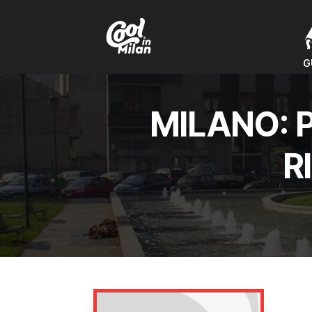
G
G
MILANO: 
R