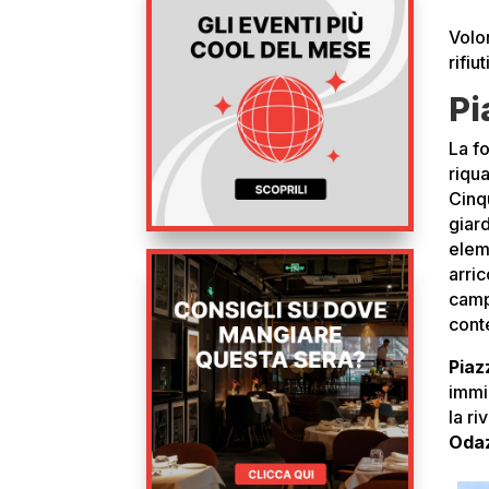
Volon
rifiut
Pi
La f
riqu
Cinq
giar
elem
arric
camp
cont
Piaz
immi
la r
Oda