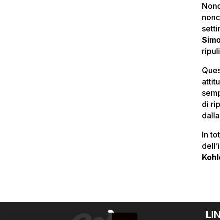
Nonos
nonc
setti
Simo
ripul
Ques
attit
semp
di ri
dall
In to
dell
Kohl
LI