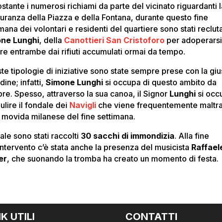
tante i numerosi richiami da parte del vicinato riguardanti l
uranza della Piazza e della Fontana, durante questo fine
mana dei volontari e residenti del quartiere sono stati recluta
ne Lunghi
, della
Canottieri San Cristoforo
per adoperarsi
ire entrambe dai rifiuti accumulati ormai da tempo.
te tipologie di iniziative sono state sempre prese con la giu
udine; infatti,
Simone Lunghi
si occupa di questo ambito da
re. Spesso, attraverso la sua canoa, il Signor
Lunghi
si occ
pulire il fondale dei
Navigli
che viene frequentemente maltra
a movida milanese del fine settimana.
tale sono stati raccolti
30 sacchi di immondizia
. Alla fine
’intervento c’è stata anche la presenza del musicista
Raffael
er
, che suonando la tromba ha creato un momento di festa.
NK UTILI
CONTATTI