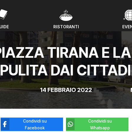
UIDE
RISTORANTI
EVE
UIDE
RISTORANTI
EVE
PIAZZA TIRANA E L
IPULITA DAI CITTADI
14 FEBBRAIO 2022
Condividi su
Condividi su
Facebook
Whatsapp