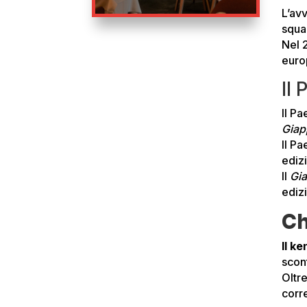
L’avv
squa
Nel 
euro
Il
Il Pa
Gia
Il Pa
ediz
Il
Gi
edizi
Ch
Il k
scon
Oltre
corre