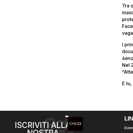
Tra 
masch
prot
Face
vaga
I pr
docu
ken
Nel 
“Att
E tu,
LI
ISCRIVITI ALLA
Event
NOSTRA