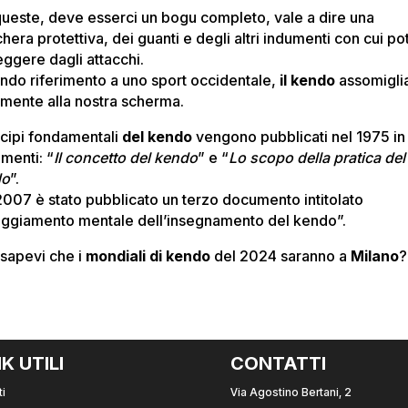
queste, deve esserci un bogu completo, vale a dire una
era protettiva, dei guanti e degli altri indumenti con cui po
eggere dagli attacchi.
ndo riferimento a uno sport occidentale,
il kendo
assomigli
mente alla nostra scherma.
incipi fondamentali
del kendo
vengono pubblicati nel 1975 in
menti: “
Il concetto del kendo
” e “
Lo scopo della pratica del
do
”.
2007 è stato pubblicato un terzo documento intitolato
eggiamento mentale dell’insegnamento del kendo”.
 sapevi che i
mondiali di kendo
del 2024 saranno a
Milano
?
NK UTILI
CONTATTI
i
Via Agostino Bertani, 2