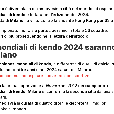
no
è diventata la diciannovesima città nel mondo ad ospitare
iali di kendo
e lo farà per l’edizione del 2024
.
ttà di
Milano
ha vinto contro la sfidante Hong Kong per 63 a 
ampionato mondiale parteciperanno in totale 56 squadre.
i di più proseguendo nella lettura dell’articolo!
mondiali di kendo 2024 sarann
lano
pionati mondiali di kendo
, a differenza di quelli di calcio, s
ttuano ogni tre anni e nel 2024 saranno a
Milano
.
no continua ad ospitare nuove edizioni sportive
.
 la prima apparizione a
Novara
nel 2012 dei
campionati
iali di kendo
,
Milano
si conferma la seconda città italiana 
arli.
rneo avrà la durata di quattro giorni e decreterà il miglior
oka al mondo.