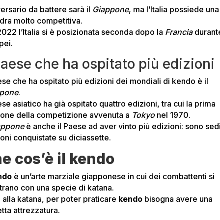
ersario da battere sarà il
Giappone
, ma l’Italia possiede una
dra molto competitiva.
2022 l’Italia si è posizionata seconda dopo la
Francia
durante
pei.
 Paese che ha ospitato più edizioni
ese che ha ospitato più edizioni dei mondiali di kendo è il
ppone
.
ese asiatico ha già ospitato quattro edizioni, tra cui la prima
ione della competizione avvenuta a
Tokyo
nel 1970.
appone
è anche il Paese ad aver vinto più edizioni: sono sedi
oni conquistate su diciassette.
e cos’è il kendo
endo
è un’arte marziale giapponese in cui dei combattenti si
trano con una specie di katana.
 alla katana, per poter praticare
kendo
bisogna avere una
tta attrezzatura.