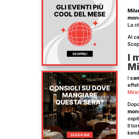
Mila
mond
La ci
Al c
Scopr
I 
Mi
I
cam
effe
Mila
Dopo
mond
ospit
Il to
kend