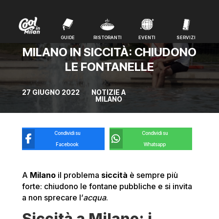
GUIDE
RISTORANTI
EVENTI
SERVIZI
GUIDE
RISTORANTI
EVENTI
SERVIZI
MILANO IN SICCITÀ: CHIUDONO
LE FONTANELLE
27 GIUGNO 2022
NOTIZIE A
MILANO
Condividi su
Condividi su
Facebook
Whatsapp
A
Milano
il problema
siccità
è sempre più
forte: chiudono le fontane pubbliche e si invita
a non sprecare l’
acqua
.
Siccità a Milano: i