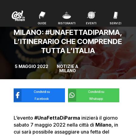
GUIDE
RISTORANTI
EVENTI
SERVIZI
GUIDE
RISTORANTI
EVENTI
SERVIZI
MILANO: #UNAFETTADIPARMA,
L’ITINERARIO CHE COMPRENDE
TUTTA L’ITALIA
5 MAGGIO 2022
NOTIZIE A
MILANO
Condividi su
Condividi su
Facebook
Whatsapp
L’evento
#UnaFettaDiParma
inizierà il giorno
sabato 7 maggio 2022 nella città di
Milano,
in
cui sarà possibile assaggiare una fetta del