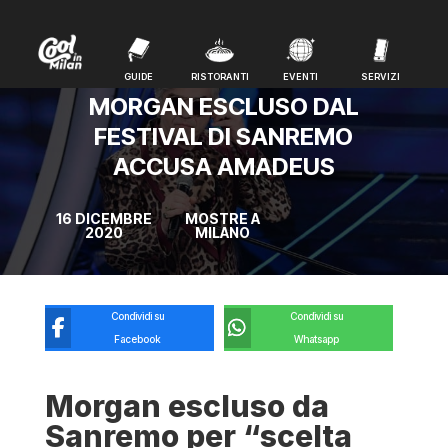
GUIDE
RISTORANTI
EVENTI
SERVIZI
GUIDE
RISTORANTI
EVENTI
SERVIZI
MORGAN ESCLUSO DAL
FESTIVAL DI SANREMO
ACCUSA AMADEUS
16 DICEMBRE
MOSTRE A
2020
MILANO
Condividi su
Condividi su
Facebook
Whatsapp
Morgan escluso da
Sanremo per “scelta