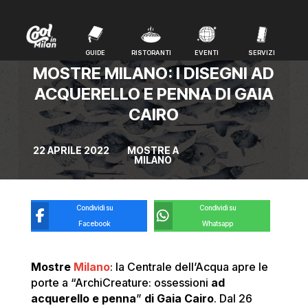
GUIDE
RISTORANTI
EVENTI
SERVIZI
GUIDE
RISTORANTI
EVENTI
SERVIZI
MOSTRE MILANO: I DISEGNI AD
ACQUERELLO E PENNA DI GAIA
CAIRO
22 APRILE 2022
MOSTRE A
MILANO
Condividi su
Condividi su
Facebook
Whatsapp
Mostre
Milano
: la Centrale dell’Acqua apre le
porte a “ArchiCreature: ossessioni
ad
acquerello e penna
”
di Gaia Cairo
. Dal 26