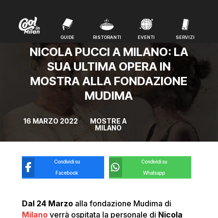
GUIDE
RISTORANTI
EVENTI
SERVIZI
GUIDE
RISTORANTI
EVENTI
SERVIZI
NICOLA PUCCI A MILANO: LA
SUA ULTIMA OPERA IN
MOSTRA ALLA FONDAZIONE
MUDIMA
16 MARZO 2022
MOSTRE A
MILANO
Condividi su
Condividi su
Facebook
Whatsapp
Dal 24 Marzo
alla fondazione Mudima di
Milano
verrà ospitata la personale di
Nicola