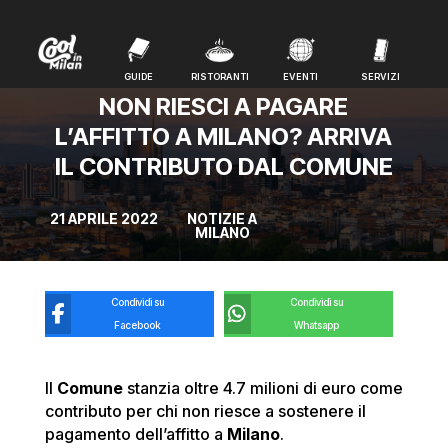
GUIDE
RISTORANTI
EVENTI
SERVIZI
GUIDE
RISTORANTI
EVENTI
SERVIZI
NON RIESCI A PAGARE
L’AFFITTO A MILANO? ARRIVA
IL CONTRIBUTO DAL COMUNE
21 APRILE 2022
NOTIZIE A
MILANO
Condividi su
Condividi su
Facebook
Whatsapp
Il
Comune
stanzia oltre 4.7 milioni di euro come
contributo per chi non riesce a sostenere il
pagamento dell’affitto a
Milano
.