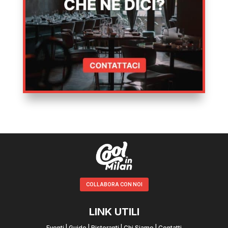
COLLABORA CON NOI
LINK UTILI
Eventi
|
Guide
|
Ristoranti
|
Chi Siamo
|
Contatti