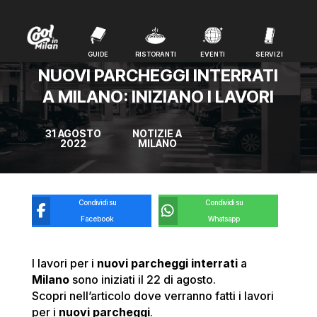
GUIDE
RISTORANTI
EVENTI
SERVIZI
GUIDE
RISTORANTI
EVENTI
SERVIZI
NUOVI PARCHEGGI INTERRATI
A MILANO: INIZIANO I LAVORI
31 AGOSTO
NOTIZIE A
2022
MILANO
Condividi su
Condividi su
Facebook
Whatsapp
I lavori per i
nuovi parcheggi interrati
a
Milano
sono iniziati il 22 di agosto.
Scopri nell’articolo dove verranno fatti i lavori
per i
nuovi parcheggi
.