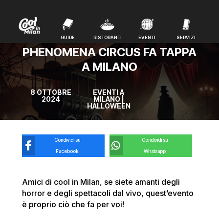
GUIDE
RISTORANTI
EVENTI
SERVIZI
GUIDE
RISTORANTI
EVENTI
SERVIZI
PHENOMENA CIRCUS FA TAPPA
A MILANO
8 OTTOBRE
EVENTI A
2024
MILANO
|
HALLOWEEN
Condividi su
Condividi su
Facebook
Whatsapp
Amici di cool in Milan, se siete amanti degli
horror e degli spettacoli dal vivo, quest’evento
è proprio ciò che fa per voi!