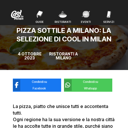
GUIDE
RISTORANTI
EVENTI
SERVIZI
GUIDE
RISTORANTI
EVENTI
SERVIZI
PIZZA SOTTILE A MILANO: LA
SELEZIONE DI COOL IN MILAN
4 OTTOBRE
RISTORANTI A
2023
MILANO
Condividi su
Condividi su
Facebook
Whatsapp
La pizza, piatto che unisce tutti e accontenta
tutti.
Ogni regione ha la sua versione e la nostra città
le ha accolte tutte in grande stile, purché siano