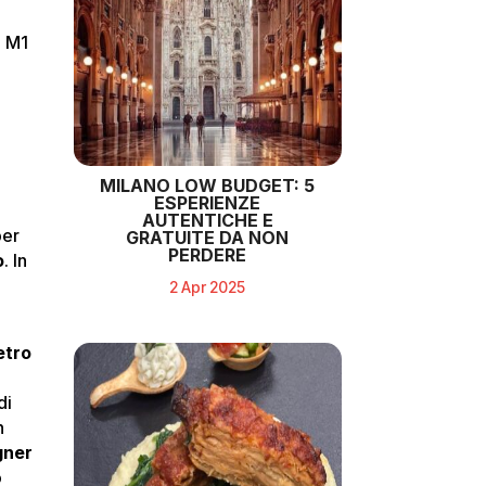
a M1
MILANO LOW BUDGET: 5
ESPERIENZE
AUTENTICHE E
per
GRATUITE DA NON
PERDERE
o
. In
2 Apr 2025
etro
a
di
n
ner
o