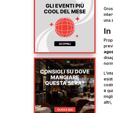
Gross
inter
una 
In
Propr
prev
ago
disa
norma
L’int
esist
costr
è qui
migli
altri