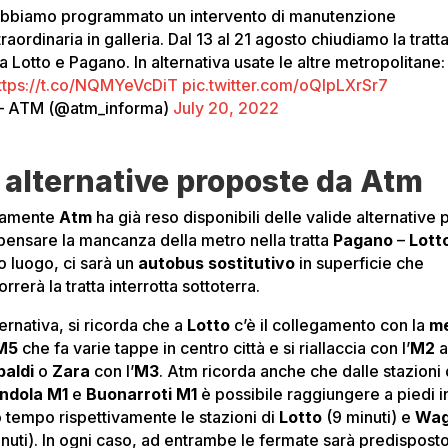
bbiamo programmato un intervento di manutenzione
traordinaria in galleria. Dal 13 al 21 agosto chiudiamo la tratt
ra Lotto e Pagano. In alternativa usate le altre metropolitane:
ttps://t.co/NQMYeVcDiT
pic.twitter.com/oQIpLXrSr7
 ATM (@atm_informa)
July 20, 2022
 alternative proposte da Atm
iamente
Atm
ha già reso disponibili delle valide alternative 
ensare la mancanza della metro nella tratta
Pagano
–
Lott
o luogo, ci sarà un
autobus
sostitutivo
in superficie che
rrerà la tratta interrotta sottoterra.
ternativa, si ricorda che a
Lotto
c’è il collegamento con la
m
 M5
che fa varie tappe in centro città e si riallaccia con l’
M2
baldi
o
Zara
con l’
M3
. Atm ricorda anche che dalle stazioni 
ndola M1
e
Buonarroti M1
è possibile raggiungere a piedi i
 tempo rispettivamente le stazioni di
Lotto
(9 minuti) e
Wag
inuti). In ogni caso, ad entrambe le fermate sarà predispost