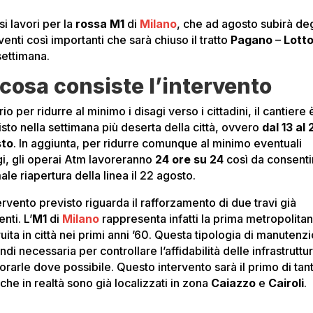
i lavori per la
rossa M1
di
Milano
, che ad agosto subirà deg
venti così importanti che sarà chiuso il tratto
Pagano
–
Lott
settimana.
 cosa consiste l’intervento
io per ridurre al minimo i disagi verso i cittadini, il cantiere 
isto nella settimana più deserta della città, ovvero
dal 13 al 
sto
. In aggiunta, per ridurre comunque al minimo eventuali
gi, gli operai Atm lavoreranno
24 ore su 24
così da consenti
le riapertura della linea il 22 agosto.
ervento previsto riguarda il rafforzamento di due travi già
enti. L’
M1
di
Milano
rappresenta infatti la prima metropolita
uita in città nei primi anni ’60. Questa tipologia di manutenz
ndi necessaria per controllare l’affidabilità delle infrastruttu
orarle dove possibile. Questo intervento sarà il primo di tant
, che in realtà sono già localizzati in zona
Caiazzo
e
Cairoli
.