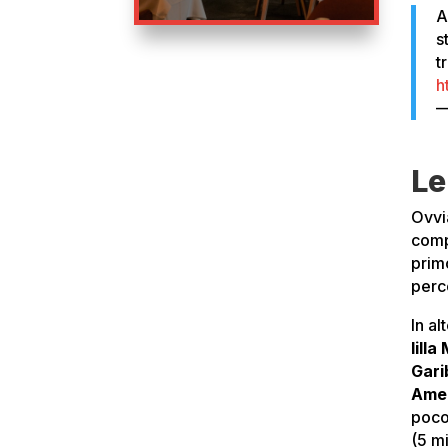
A
s
t
h
—
Le
Ovv
comp
prim
perco
In al
lilla
Gari
Ame
poco
(5 m