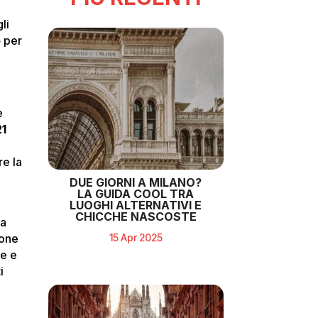
li
o
per
è
21
re la
DUE GIORNI A MILANO?
LA GUIDA COOL TRA
LUOGHI ALTERNATIVI E
CHICCHE NASCOSTE
na
15 Apr 2025
ione
re e
i