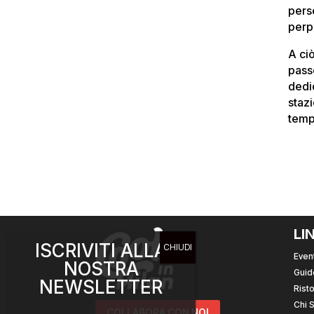
pers
perp
A ci
pass
dedi
stazi
temp
LI
ISCRIVITI ALLA
Event
NOSTRA
Guid
NEWSLETTER
Risto
Chi 
COLLABORA CON NOI