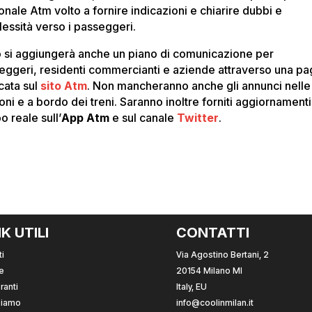
onale Atm volto a fornire indicazioni e chiarire dubbi e
lessità verso i passeggeri.
ò si aggiungerà anche un piano di comunicazione per
eggeri, residenti commercianti e aziende attraverso una pa
cata sul
sito Atm
. Non mancheranno anche gli annunci nelle
oni e a bordo dei treni. Saranno inoltre forniti aggiornamenti
o reale sull’
App Atm
e sul canale
Twitter
.
NK UTILI
CONTATTI
i
Via Agostino Bertani, 2
e
20154 Milano MI
ranti
Italy, EU
Siamo
info@coolinmilan.it