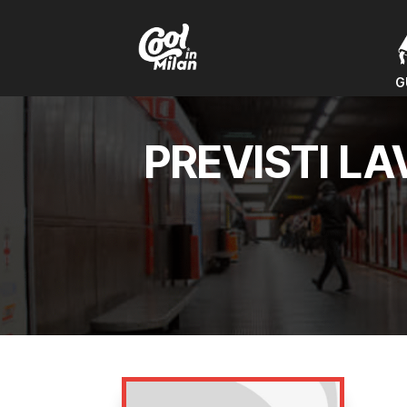
G
G
PREVISTI L