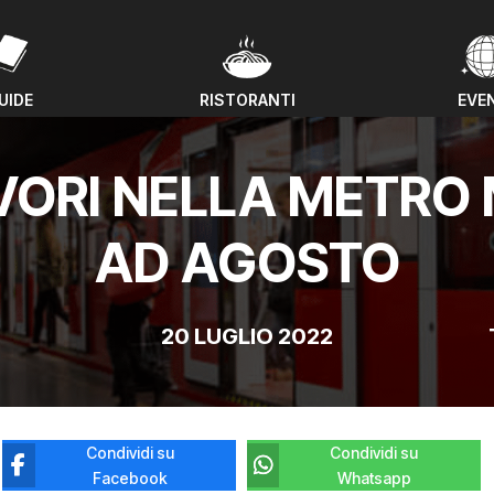
UIDE
RISTORANTI
EVE
UIDE
RISTORANTI
EVE
AVORI NELLA METRO 
AD AGOSTO
20 LUGLIO 2022
Condividi su
Condividi su
Facebook
Whatsapp