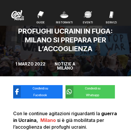
GUIDE
RISTORANTI
EVENTI
SERVIZI
GUIDE
RISTORANTI
EVENTI
SERVIZI
PROFUGHI UCRAINI IN FUGA:
MILANO SI PREPARA PER
L’ACCOGLIENZA
1 MARZO 2022
NOTIZIE A
MILANO
Condividi su
Condividi su
Facebook
Whatsapp
Con le continue agitazioni riguardanti la
guerra
in Ucraina
,
Milano
si è già mobilitata per
l’accoglienza dei profughi ucraini.