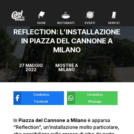
GUIDE
RISTORANTI
EVENTI
SERVIZI
GUIDE
RISTORANTI
EVENTI
SERVIZI
REFLECTION: L’INSTALLAZIONE
IN PIAZZA DEL CANNONE A
MILANO
27 MAGGIO
MOSTRE A
2022
MILANO
Condividi su
Condividi su
Facebook
Whatsapp
In
Piazza del Cannone a Milano
è apparsa
“Reflection”, un’installazione molto particolare,