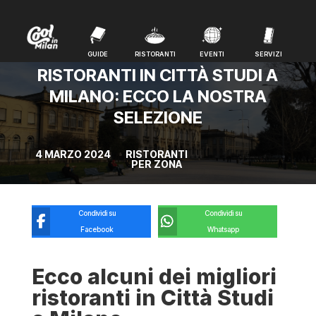
GUIDE
RISTORANTI
EVENTI
SERVIZI
GUIDE
RISTORANTI
EVENTI
SERVIZI
RISTORANTI IN CITTÀ STUDI A
MILANO: ECCO LA NOSTRA
SELEZIONE
4 MARZO 2024
RISTORANTI
PER ZONA
Condividi su
Condividi su
Facebook
Whatsapp
Ecco alcuni dei migliori
ristoranti in Città Studi