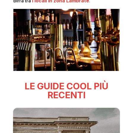
birra tra
i locali in zona Lambrate
.
LE GUIDE COOL PIÙ
RECENTI