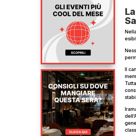
La
S
Nell
esibi
Ness
perm
Il ca
membr
Tutt
conse
stabi
Iram
dell’
gene
class