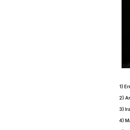
1) E
2) A
3) I
4) M