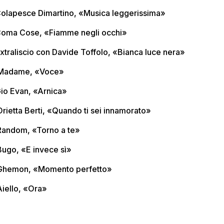
Colapesce Dimartino, «Musica leggerissima»
Coma Cose, «Fiamme negli occhi»
Extraliscio con Davide Toffolo, «Bianca luce nera»
Madame, «Voce»
Gio Evan, «Arnica»
Orietta Berti, «Quando ti sei innamorato»
Random, «Torno a te»
Bugo, «E invece sì»
Ghemon, «Momento perfetto»
Aiello, «Ora»