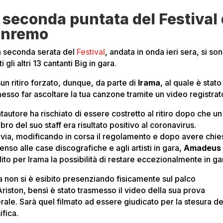
 seconda puntata del Festival 
anremo
a seconda serata del
Festival
, andata in onda ieri sera, si so
ti gli altri 13 cantanti Big in gara.
un ritiro forzato, dunque, da parte di
Irama
, al quale è stato
esso far ascoltare la tua canzone tramite un video registrat
ntautore ha rischiato di essere costretto al ritiro dopo che un
o del suo staff era risultato positivo al coronavirus.
avia, modificando in corsa il regolamento e dopo avere chies
nso alle case discografiche e agli artisti in gara,
Amadeus
lito per Irama la possibilità di restare eccezionalmente in ga
a non si è esibito presenziando fisicamente sul palco
Ariston, bensì è stato trasmesso il video della sua prova
rale. Sarà quel filmato ad essere giudicato per la stesura de
ifica.