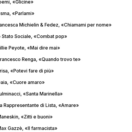
oemi, «Glicine»
asma, «Parlami»
rancesca Michielin & Fedez, «Chiamami per nome»
o Stato Sociale, «Combat pop»
illie Peyote, «Mai dire mai»
Francesco Renga, «Quando trovo te»
risa, «Potevi fare di più»
Gaia, «Cuore amaro»
Fulminacci, «Santa Marinella»
La Rappresentante di Lista, «Amare»
Maneskin, «Zitti e buoni»
Max Gazzè, «Il farmacista»