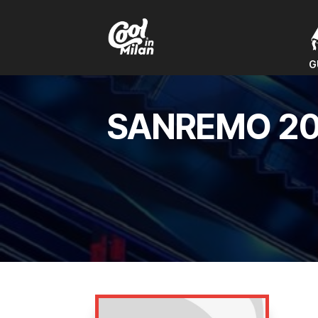
G
G
SANREMO 202