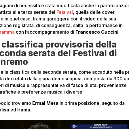
ragioni di necessità è stata modificata anche la partecipazio
artista alla terza serata del
Festival
, quella delle cover.
e in quel caso, Irama gareggerà con il video della sua
izione registrata: di conseguenza, salta la performance in
gramma
con l’accompagnamento di
Francesco Guccini
.
 classifica provvisoria della
conda serata del Festival di
anremo
e la classifica della seconda serata, come accaduto nella p
ata decretata dalla giuria demoscopica, composta da 300 abi
ori di musica e rappresentativa di fasce di età, provenienze
rafiche e preferenze musicali diverse.
podio troviamo
Ermal Meta
in prima posizione, seguito da
lisa
ed
Irama
.