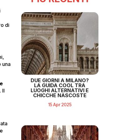
i
ro di
i,
e una
DUE GIORNI A MILANO?
de
LA GUIDA COOL TRA
LUOGHI ALTERNATIVI E
 Il
CHICCHE NASCOSTE
,
15 Apr 2025
rata
ne