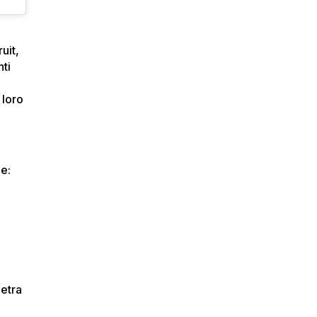
uit,
nti
 loro
ne:
ietra