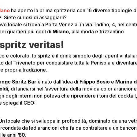
lano
ha aperto la prima spritzeria con 16 diverse tipologie d
z. Siete curiosi di assaggiarli?
ovo locale si trova a Porta Venezia, in via Tadino, 4, nel cent
ei quartieri più cool di
Milano
, alla moda e frizzantino.
 spritz veritas!
o e colorato, lo spritz è il drink simbolo degli aperitivi italian
to dal Triveneto per conquistare tutta la Penisola e diventar
e propria tradizione.
ange Spritz Bar
è nato dall’idea di
Filippo Bosio
e
Marina 
oldi,
di lanciarsi nell’avventura della movida color arancione.
n degli interni non poteva che riprendere i toni del cocktail
 spiega il CEO:
Un locale che si sviluppa in profondità, dominato da una vet
ircondata da led arancioni che fa da contraltare a un banco
tile anni ’80.