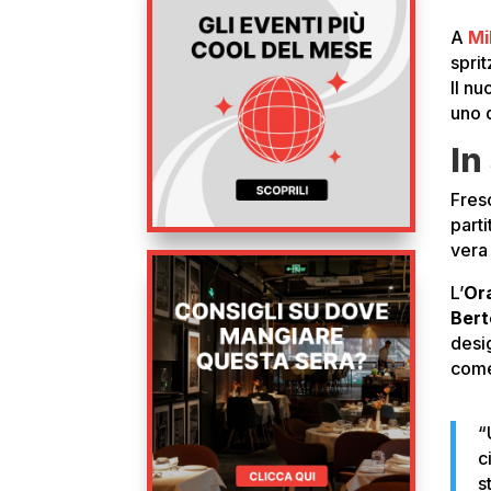
A
Mi
sprit
Il nu
uno d
In
Fresc
parti
vera 
L’
Or
Bert
desig
come
“
c
s