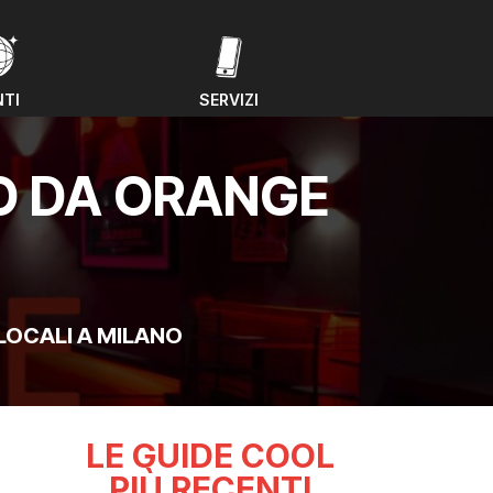
NTI
SERVIZI
NTI
SERVIZI
LO DA ORANGE
LOCALI A MILANO
LE GUIDE COOL
PIÙ RECENTI