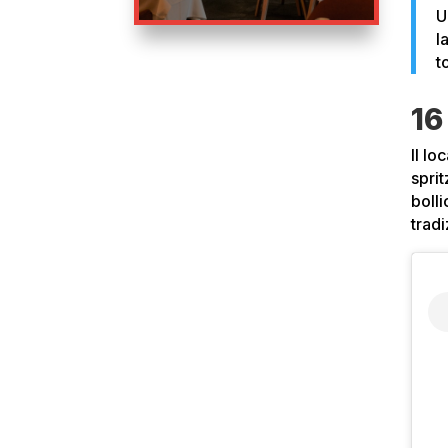
U
l
t
16
Il lo
sprit
boll
tradi