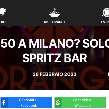
UIDE
RISTORANTI
EVE
UIDE
RISTORANTI
EVE
3,50 A MILANO? SO
SPRITZ BAR
28 FEBBRAIO 2022
Condividi su
Condividi su
Facebook
Whatsapp