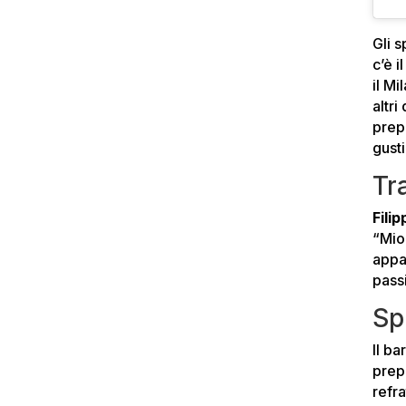
Gli s
c’è i
il Mi
altr
prepa
gusti
Tr
Fili
“Mio
appas
pass
Sp
Il ba
prep
refra