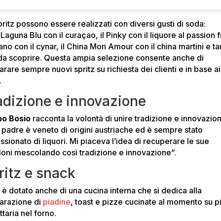
pritz possono essere realizzati con diversi gusti di soda:
l Laguna Blu con il curaçao, il Pinky con il liquore al passion fr
lano con il cynar, il China Mon Amour con il china martini e ta
i da scoprire. Questa ampia selezione consente anche di
rare sempre nuovi spritz su richiesta dei clienti e in base ai
.
adizione e innovazione
ppo Bosio
racconta la volontà di unire tradizione e innovazio
 padre è veneto di origini austriache ed è sempre stato
sionato di liquori. Mi piaceva l’idea di recuperare le sue
ioni mescolando così tradizione e innovazione”.
ritz e snack
r è dotato anche di una cucina interna che si dedica alla
arazione di
piadine
, toast e pizze cucinate al momento su p
ttaria nel forno.