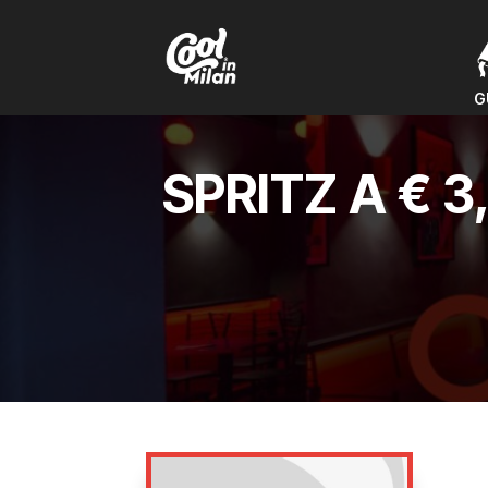
G
G
SPRITZ A € 