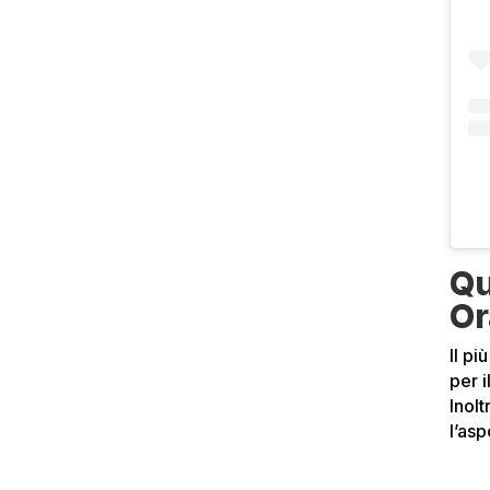
Qu
Or
Il p
per 
Inolt
l’as