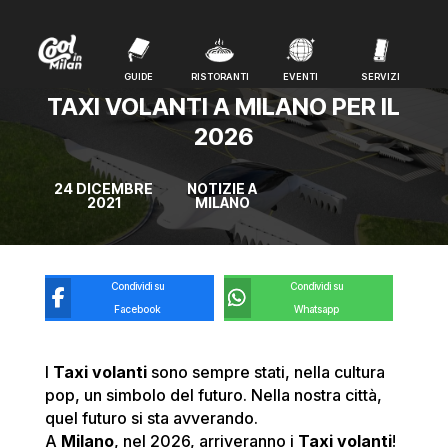
GUIDE
RISTORANTI
EVENTI
SERVIZI
GUIDE
RISTORANTI
EVENTI
SERVIZI
TAXI VOLANTI A MILANO PER IL
2026
24 DICEMBRE
NOTIZIE A
2021
MILANO
Condividi su
Condividi su
Facebook
Whatsapp
I
Taxi volanti
sono sempre stati, nella cultura
pop, un simbolo del futuro. Nella nostra città,
quel futuro si sta avverando.
A
Milano
, nel 2026, arriveranno i
Taxi volanti
!