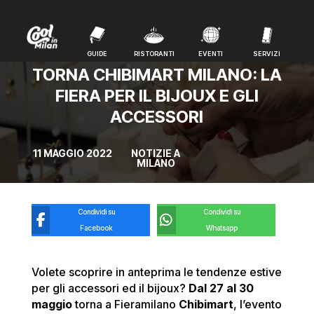
GUIDE
RISTORANTI
EVENTI
SERVIZI
GUIDE
RISTORANTI
EVENTI
SERVIZI
TORNA CHIBIMART MILANO: LA
FIERA PER IL BIJOUX E GLI
ACCESSORI
11 MAGGIO 2022
NOTIZIE A
MILANO
Condividi su
Condividi su
Facebook
Whatsapp
Volete scoprire in anteprima le tendenze estive
per gli accessori ed il bijoux?
Dal 27 al 30
maggio
torna a Fieramilano
Chibimart
, l’evento